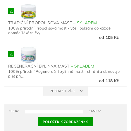
2.
TRADIČNÍ PROPOLISOVÁ MAST
–
SKLADEM
100% přírodní Propolisová mast - včelí balzám do každé
domácí lékárničky
od 105 Kč
3.
REGENERAČNÍ BYLINNÁ MAST
–
SKLADEM
100% přírodní Regenerační bylinná mast - chrání a obnovuje
pleť při...
od 118 Kč
ZOBRAZIT VÍCE
105
Kč
1650
Kč
POLOŽEK K ZOBRAZENÍ:
9