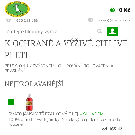
0 Kč
eshop@dr-dudek.cz
606 299 183
K OCHRANĚ A VÝŽIVĚ CITLIVÉ
PLETI
PŘI SKLONU K ZVÝŠENÉMU OLUPOVÁNÍ, ROHOVATĚNÍ A
PRASKÁNÍ
NEJPRODÁVANĚJŠÍ
1.
SVATOJÁNSKÝ TŘEZALKOVÝ OLEJ
–
SKLADEM
100% přírodní Svatojánský třezalkový olej - k masážím a do
koupele...
od 165 Kč