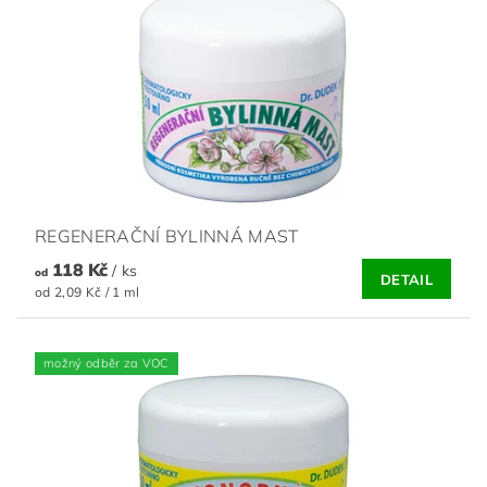
REGENERAČNÍ BYLINNÁ MAST
118 Kč
/ ks
od
DETAIL
od 2,09 Kč / 1 ml
možný odběr za VOC