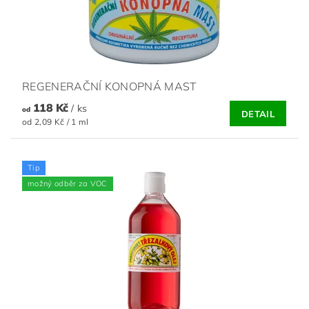
REGENERAČNÍ KONOPNÁ MAST
118 Kč
/ ks
od
DETAIL
od 2,09 Kč / 1 ml
Tip
možný odběr za VOC