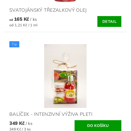
SVATOJÁNSKÝ TŘEZALKOVÝ OLEJ
165 Kč
/ ks
od
DETAIL
od 1,21 Kč / 1 ml
Tip
BALÍČEK - INTENZIVNÍ VÝŽIVA PLETI
349 Kč
/ ks
349 Kč / 3 ks