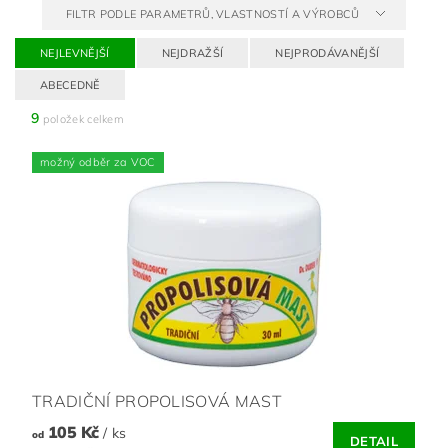
FILTR PODLE PARAMETRŮ, VLASTNOSTÍ A VÝROBCŮ
NEJLEVNĚJŠÍ
NEJDRAŽŠÍ
NEJPRODÁVANĚJŠÍ
ABECEDNĚ
9
položek celkem
možný odběr za VOC
TRADIČNÍ PROPOLISOVÁ MAST
105 Kč
/ ks
od
DETAIL