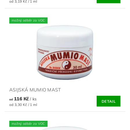
od 3,19 Kč / 1 ml
možný odběr za VOC
ASIJSKÁ MUMIO MAST
116 Kč
/ ks
od
DETAIL
od 3,30 Kč / 1 ml
možný odběr za VOC