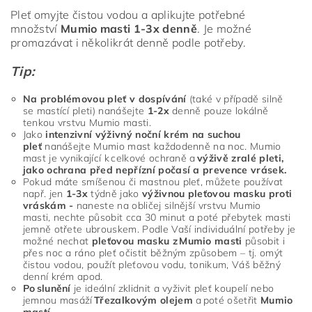
Pleť omyjte čistou vodou a aplikujte potřebné
množství
Mumio masti 1-3x denně
. Je možné
promazávat i několikrát denně podle potřeby.
Tip:
Na problémovou pleť v dospívání
(také v případě silně
se mastící pleti) nanášejte
1-2x
denně pouze lokálně
tenkou vrstvu Mumio masti.
Jako
intenzivní výživný noční krém na suchou
pleť
nanášejte Mumio mast každodenně na noc. Mumio
mast je vynikající k celkové ochraně a
výživě zralé pleti,
jako ochrana před nepřízní počasí a prevence vrásek.
Pokud máte smíšenou či mastnou pleť, můžete používat
např. jen
1-3x
týdně jako
výživnou pleťovou masku
proti
vráskám -
naneste na obličej silnější vrstvu Mumio
masti, nechte působit cca 30 minut a poté přebytek masti
jemně otřete ubrouskem. Podle Vaší individuální potřeby je
možné nechat
pleťovou masku z M
umio masti
působit i
přes noc a ráno pleť očistit běžným způsobem – tj. omýt
čistou vodou, použít pleťovou vodu, tonikum, Váš běžný
denní krém apod.
Po slunění
je ideální zklidnit a vyživit pleť koupelí nebo
jemnou masáží
Třezalkovým olejem
a poté ošetřit
M
umio