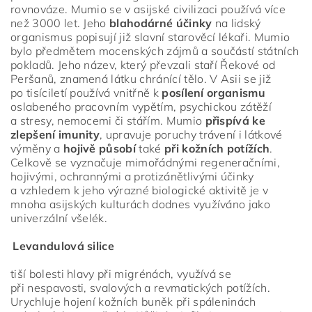
rovnováze. Mumio se v asijské civilizaci používá více
než 3000 let. Jeho
blahodárné účinky
na lidský
organismus popisují již slavní starověcí lékaři. Mumio
bylo předmětem mocenských zájmů a součástí státních
pokladů. Jeho název, který převzali staří Řekové od
Peršanů, znamená látku chránící tělo. V Asii se již
po tisíciletí používá vnitřně k
posílení organismu
oslabeného pracovním vypětím, psychickou zátěží
a stresy, nemocemi či stářím. Mumio
přispívá ke
zlepšení imunity
, upravuje poruchy trávení i látkové
výměny a
hojivě působí
také
při kožních potížích
.
Celkově se vyznačuje mimořádnými regeneračními,
hojivými, ochrannými a protizánětlivými účinky
a vzhledem k jeho výrazné biologické aktivitě je v
mnoha asijských kulturách dodnes využíváno jako
univerzální všelék.
Levandulová silice
tiší bolesti hlavy při migrénách, využívá se
při nespavosti, svalových a revmatických potížích.
Urychluje hojení kožních buněk při spáleninách