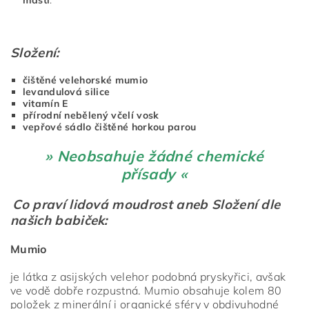
mastí
.
Složení:
čištěné velehorské mumio
levandulová silice
vitamín E
přírodní nebělený včelí vosk
vepřové sádlo čištěné horkou parou
» Neobsahuje žádné chemické
přísady «
Co praví lidová moudrost aneb Složení dle
našich babiček:
Mumio
je látka z asijských velehor podobná pryskyřici, avšak
ve vodě dobře rozpustná. Mumio obsahuje kolem 80
položek z minerální i organické sféry v obdivuhodné