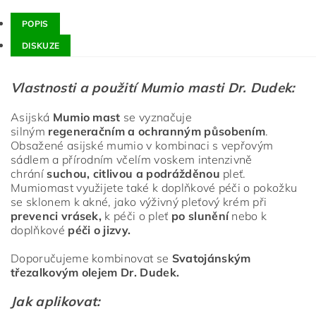
POPIS
DISKUZE
Vlastnosti a použití Mumio masti Dr. Dudek:
Asijská
Mumio mast
se vyznačuje
silným
regeneračním a ochranným působením
.
Obsažené asijské mumio v kombinaci s vepřovým
sádlem a přírodním včelím voskem intenzivně
chrání
suchou, citlivou a podrážděnou
pleť.
Mumiomast využijete také k doplňkové péči o pokožku
se sklonem k akné, jako výživný pleťový krém při
prevenci vrásek,
k péči o pleť
po slunění
nebo k
doplňkové
péči o jizvy.
Doporučujeme kombinovat se
Svatojánským
třezalkovým olejem Dr. Dudek.
Jak aplikovat: