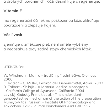
a drobných poraněních. Kůži desinfikuje a regeneruje.
Vitamin E
má regenerační účinek na poškozenou kůži, zklidňuje
podráždění a zlepšuje hojení.
Včelí vosk
zjemňuje a změkčuje pleť, není uměle vybělený
a neobsahuje tedy žádné stopy chemických látek.
LITERATURA:
W. Windmann, Mumio - tradiční přírodní léčivo, Olomouc
2006
C. Ratsch - C. Muller, Lexikon der Liebensmittel, Aarau 2003
R. Talbert - Shilajit - A Materia Medica Monograph
- California College of Ayurveda, California 2004
Levickij, Gubskij, Primak et al. - The antioxidant-
genoprotective mechanism of the action of the preparation
Mumiyo-Vitas [russian] - Institute Of Pharmacology and
Toxicology, Kyiv - Journal Biopolymers And Cell 1997