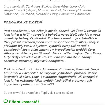
Ingredients (INCI): Adeps Suillus, Cera Alba, Lavandula
Angustifolia Oil, Aqua, Mumio, Linalool, Tocopheryl Acetate,
Limonene, Coumarin, Geraniol, Hexyl Cinnamal, Citronellol.
POZNÁMKA KE SLOŽENÍ:
Pod označením Cera Alba je míněn obecně včelí vosk. Evropská
legislativa a INCI názvosloví bohužel nerozlišují, zda jde o vosk
chemicky bělený, či přírodní. Pro tuto surovinu je v tabulkách
INCI prostě zaveden jeden souhrnný název Cera Alba - tedy v
překladu bílý vosk. Abychom vyhověli evropské normě o
označování kosmetiky, musíme v ingrediencích uvádět Cera
Alba a nemůžeme použít např. dříve rozšířený výraz Cera Flava,
tedy žlutý=přírodní vosk. Přesto v našich mastech žádný
chemicky upravený bílý vosk nenajdete.
Pod označením: Linalool, Limonene, Coumarin, Geraniol, Hexyl
Cinnamal a Citronellol se skrývají jednotlivé přírodní složky
levandulové silice, tedy Lavandula Angustifolia Oil. Evropská
legislativa vyžaduje jejich uvádění jednotlivě v seznamech
ingrediencí podle normativu INCI.
Buďte první, kdo napíše příspěvek k této položce.
Přidat komentář