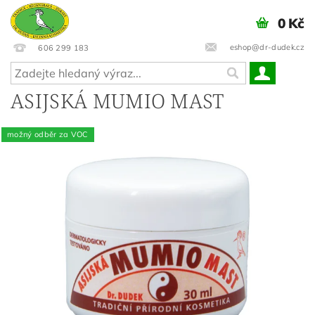
0 Kč
eshop@dr-dudek.cz
606 299 183
ASIJSKÁ MUMIO MAST
možný odběr za VOC