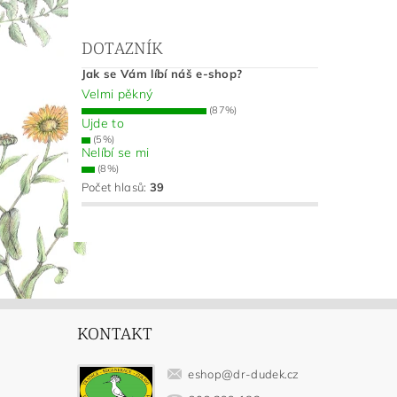
DOTAZNÍK
Jak se Vám líbí náš e-shop?
Velmi pěkný
(87%)
Ujde to
(5%)
Nelíbí se mi
(8%)
Počet hlasů:
39
KONTAKT
eshop
@
dr-dudek.cz