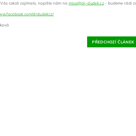
Vás cokoli zajímalo, napište nám na
misa@dr-dudek.cz
- budeme rádi za
www.facebook.com/drdudekcz/
ková
PŘEDCHOZÍ ČLÁNEK