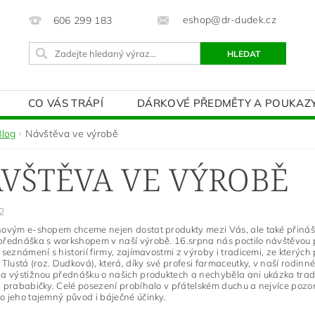
eshop@dr-dudek.cz
606 299 183
CO VÁS TRÁPÍ
DÁRKOVÉ PŘEDMĚTY A POUKAZ
LATBA
Blog
Návštěva ve výrobě
VŠTĚVA VE VÝROBĚ
2
ovým e-shopem chceme nejen dostat produkty mezi Vás, ale také přináše
řednáška s workshopem v naší výrobě. 16.srpna nás poctilo návštěvou pě
 seznámení s historií firmy, zajímavostmi z výroby i tradicemi, ze kter
 Tlustá (roz. Dudková), která, díky své profesi farmaceutky, v naší rodin
a výstižnou přednášku o našich produktech a nechyběla ani ukázka tradič
 prababičky. Celé posezení probíhalo v přátelském duchu a nejvíce pozo
o jeho tajemný původ i báječné účinky.