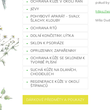
OCHRANA KŮŽE V OKOLÍ RAN
pokud by 
JIZVY
https://
POHYBOVÝ APARÁT - SVALY,
Míša Dud
ŠLACHY, KLOUBY
OCHRANA RTŮ
DOLNÍ KONČETINY, LÝTKA
SKLON K PSORIÁZE
OPRUZENINY, ZAPAŘENINY
OCHRANA KŮŽE SE SKLONEM K
TVORBĚ PLÍSNÍ
SUCHÁ KŮŽE NA DLANÍCH,
CHODIDLECH
REGENERACE KŮŽE V OKOLÍ
ŠTÍPANCŮ
DÁRKOVÉ PŘEDMĚTY A POUKAZY