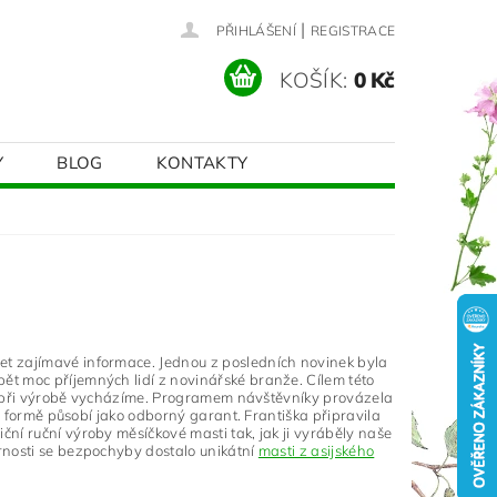
|
PŘIHLÁŠENÍ
REGISTRACE
KOŠÍK:
0 Kč
Y
BLOG
KONTAKTY
t zajímavé informace. Jednou z posledních novinek byla
t moc příjemných lidí z novinářské branže. Cílem této
ých při výrobě vycházíme. Programem návštěvníky provázela
né formě působí jako odborný garant. Františka připravila
ní ruční výroby měsíčkové masti tak, jak ji vyráběly naše
rnosti se bezpochyby dostalo unikátní
masti z asijského