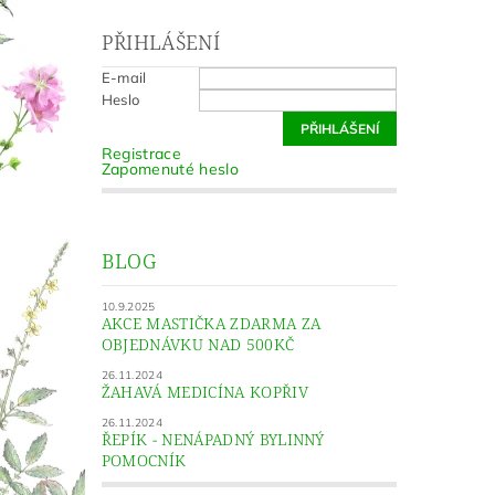
PŘIHLÁŠENÍ
E-mail
Heslo
Registrace
Zapomenuté heslo
BLOG
10.9.2025
AKCE MASTIČKA ZDARMA ZA
OBJEDNÁVKU NAD 500KČ
26.11.2024
ŽAHAVÁ MEDICÍNA KOPŘIV
26.11.2024
ŘEPÍK - NENÁPADNÝ BYLINNÝ
POMOCNÍK