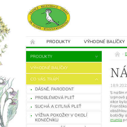
PRODUKTY
VÝHODNÉ BALÍČKY
OBCHODNÍ PODMÍNKY
DOPRAVA A P
PRODUKTY
NÁ
VÝHODNÉ BALÍČKY
CO VÁS TRÁPÍ
18.9.202
DÁSNĚ, PARODONT
S naším n
srpnová p
PROBLÉMOVÁ PLEŤ
akce bylo
SUCHÁ A CITLIVÁ PLEŤ
Františka
obsáhlou 
VÝŽIVA POKOŽKY V OKOLÍ
babičky a
KONEČNÍKU
mumia
pr